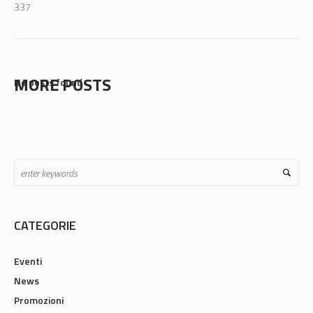
337
MORE POSTS
No posts found
CATEGORIE
Eventi
News
Promozioni