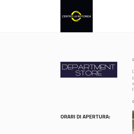
D
p
e
P
ORARI DI APERTURA: