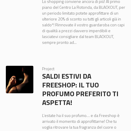
Lo shopping conviene ancora di più! Al primo
piano del Centro La Rotonda, da BLACKOUT, per
un periodo limitato potete approfittare di un
ulteriore 20% di sconto su tutti gli articoli già in
saldo*! Rinnovate il vostro guardaroba con capi
di qualità a prezzi davvero imperdibili e
lasciatevi consigliare dal team BLACKOUT,
sempre pronto ad...
Project
SALDI ESTIVI DA
FREESHOP: IL TUO
PROFUMO PREFERITO TI
ASPETTA!
L’estate ha il suo profumo… e da Freeshop è
arrivato il momento di approfittarne! Che tu
voglia ritrovare la tua fragranza del cuore o