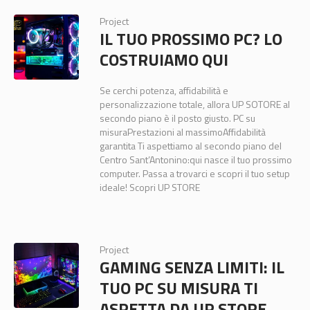
Project
IL TUO PROSSIMO PC? LO
COSTRUIAMO QUI
Se cerchi potenza, affidabilità e
personalizzazione totale, allora UP SOTORE al
secondo piano è il posto giusto. PC su
misuraPrestazioni al massimoAffidabilità
garantita Ti aspettiamo al secondo piano del
Centro Sant’Antonino:qui nasce il tuo prossimo
computer. Passa a trovarci e scopri il tuo setup
ideale! Scopri UP STORE
Project
GAMING SENZA LIMITI: IL
TUO PC SU MISURA TI
ASPETTA DA UP STORE